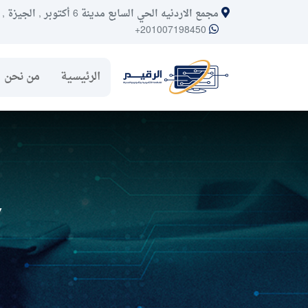
مجمع الاردنيه الحي السابع مدينة 6 أكتوبر , الجيزة , مصر
+201007198450
الرئيسية
من نحن
ح