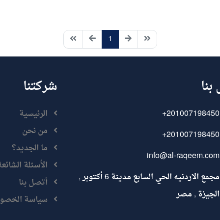
1
بنا
شركتنا
+201007198450
الرئيسية
من نحن
+201007198450
ما الجديد؟
info@al-raqeem.com
الأسئلة الشائعة
مجمع الاردنيه الحي السابع مدينة 6 أكتوبر ,
أتصل بنا
الجيزة , مصر
سياسة الخصو