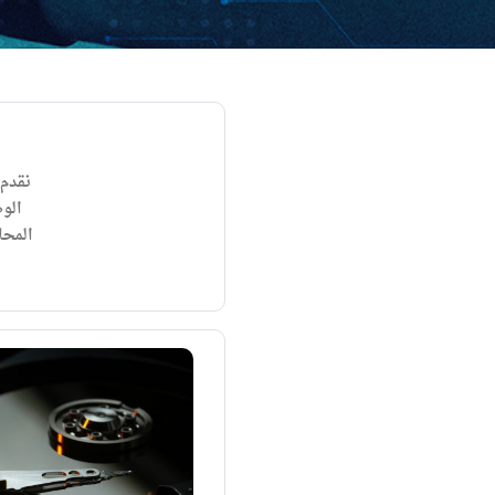
نقدم 
الو
المحا