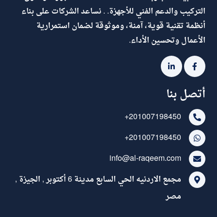
التركيب والدعم الفني للأجهزة. . نساعد الشركات على بناء
أنظمة تقنية قوية، آمنة، وموثوقة لضمان استمرارية
الأعمال وتحسين الأداء.
أتصل بنا
+201007198450
+201007198450
info@al-raqeem.com
مجمع الاردنيه الحي السابع مدينة 6 أكتوبر , الجيزة ,
مصر