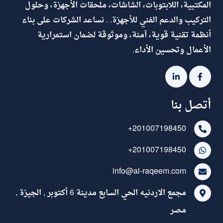
المكتبية، اللابتوبات، الشاشات، ملحقات الأجهزة، وحلول
التركيب والدعم الفني للأجهزة. . نساعد الشركات على بناء
أنظمة تقنية قوية، آمنة، وموثوقة لضمان استمرارية
الأعمال وتحسين الأداء.
أتصل بنا
+201007198450
+201007198450
info@al-raqeem.com
مجمع الاردنيه الحي السابع مدينة 6 أكتوبر , الجيزة ,
مصر