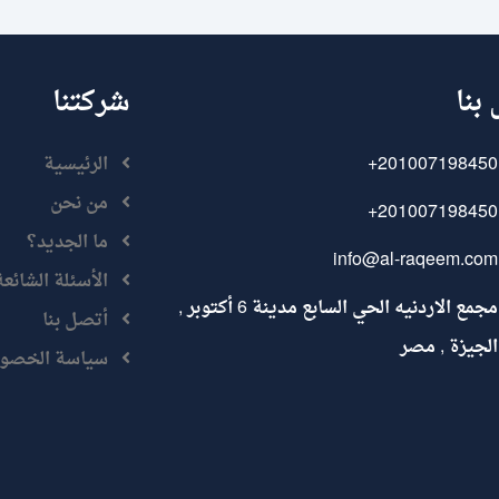
بنا
شركتنا
+201007198450
الرئيسية
من نحن
+201007198450
ما الجديد؟
info@al-raqeem.com
الأسئلة الشائعة
مجمع الاردنيه الحي السابع مدينة 6 أكتوبر ,
أتصل بنا
الجيزة , مصر
سياسة الخصو