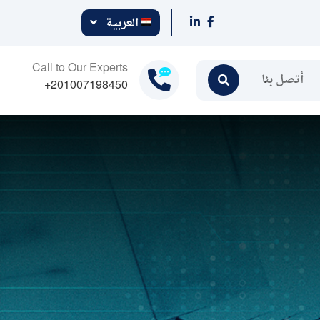
العربية
Call to Our Experts
أتصل بنا
+201007198450