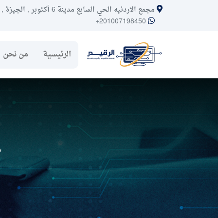
مجمع الاردنيه الحي السابع مدينة 6 أكتوبر , الجيزة , مصر
+201007198450
الرئيسية
من نحن
ع